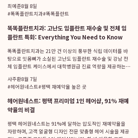
인과 지역 주민들이 편리하게 이용할 수 있는 영통구 정형외
최예준
8월 8일
과 및 매탄동 척추병원입니다. 특히, 지...
#
똑똑플란트치과
#
똑똑플란트
똑똑플란트치과: 고난도 임플란트 재수술 및 전체 임
플란트 특화: Everything You Need to Know
똑똑플란트치과는 21만 건 이상의 풍부한 식립 데이터를 바
탕으로 잇몸뼈가 소실된 고난도 임플란트 재수술 및 강남 전
체 임플란트 케이스에서 대학병원급 진료 역량을 제공하는
치과입니다. 이 치과는 정밀 3D CT 진단과 디지털 가이드 시
사주환
8월 7일
스템, 19인 의료진의 협진 체계를 통해 복합적인...
#
헤어원네스트
#
평택 재예약율 높은 곳
헤어원네스트: 평택 프리미엄 1인 헤어샵, 91% 재예
약율의 비결
평택 헤어원네스트는 91%에 달하는 압도적인 재예약율을
자랑하며, 고객 얼굴형 디자인 전문 맞춤형 헤어 시술을 제공