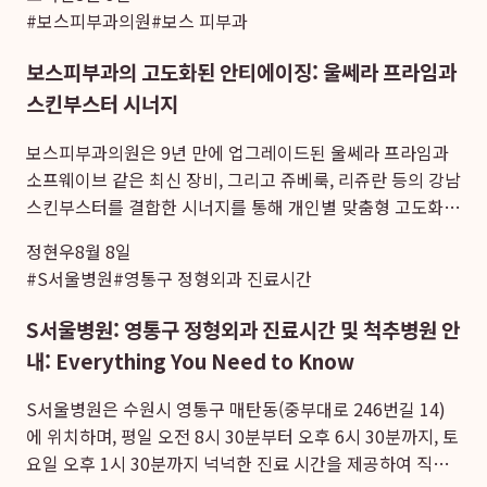
주 환자를 위한 광주안과 당일수술 원데이 프로그램을...
#
보스피부과의원
#
보스 피부과
보스피부과의 고도화된 안티에이징: 울쎄라 프라임과
스킨부스터 시너지
보스피부과의원은 9년 만에 업그레이드된 울쎄라 프라임과
소프웨이브 같은 최신 장비, 그리고 쥬베룩, 리쥬란 등의 강남
스킨부스터를 결합한 시너지를 통해 개인별 맞춤형 고도화된
안티에이징 솔루션을 제공하여 피부 탄력 개선과 리프팅 효
정현우
8월 8일
과를 극대화합니다. 본원은 단순히 주사 시술을 넘어...
#
S서울병원
#
영통구 정형외과 진료시간
S서울병원: 영통구 정형외과 진료시간 및 척추병원 안
내: Everything You Need to Know
S서울병원은 수원시 영통구 매탄동(중부대로 246번길 14)
에 위치하며, 평일 오전 8시 30분부터 오후 6시 30분까지, 토
요일 오후 1시 30분까지 넉넉한 진료 시간을 제공하여 직장