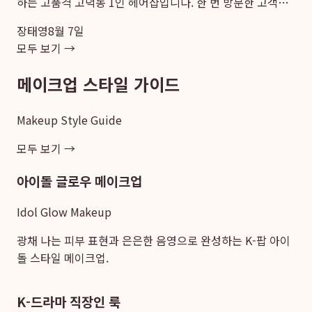
하는 고품격 고덕동 1인 헤어샵입니다. 한 번 방문한 고객이
반드시 다시 찾는 검증된 실력과 1대1 집중 케어를 통해
장태영
8월 7일
2025년 기준 평택에서 고품격 헤어 디자인 서비...
모두 보기 →
메이크업 스타일 가이드
Makeup Style Guide
모두 보기 →
아이돌 글로우 메이크업
Idol Glow Makeup
광채 나는 피부 표현과 은은한 음영으로 완성하는 K-팝 아이
돌 스타일 메이크업.
K-드라마 직장인 룩