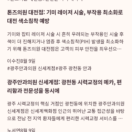
톤즈의원 대전점: 기미 레이저 시술, 부작용 최소화로
대전 색소침착 예방
기미와 잡티 레이저 시술 시 흔히 우려되는 부작용인 시술 후
색이 더 진해지거나 염증 후 색소침착(PIH) 발생을 최소화하
기 위해 톤즈의원 대전점은 고객의 피부 안전을 최우선으로
합니다. 숙련된 의료진이 시술 전 피부 민감도를 면밀히 평가
이수진
8월 9일
하고 레이저 강도를 보수적으로 조절하며, 시...
#
광주안과의원 신세계점
#
광주 광천동 안과
광주안과의원 신세계점: 광천동 시력교정의 메카, 편
리함과 전문성을 동시에
광주 시력교정의 핵심 거점인 광천동에 위치한 광주안과의원
신세계점은 신세계백화점 인근의 뛰어난 교통 접근성을 바탕
으로 전남 전 지역 환자들에게 편리한 시력교정 서비스를 제
공합니다. 특히 광주 라식 잘하는곳으로 손꼽히며, 타 지역 거
노서연
8월 9일