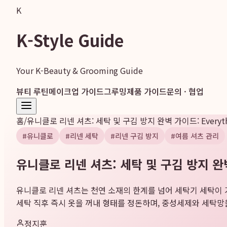
K
K-Style Guide
Your K-Beauty & Grooming Guide
뷰티 루틴
메이크업 가이드
그루밍
제품 가이드
문의 · 협업
홈
/
유니클로 리넨 셔츠: 세탁 및 구김 방지 완벽 가이드: Everythin
#
유니클로
#
리넨 세탁
#
리넨 구김 방지
#
여름 셔츠 관리
유니클로 리넨 셔츠: 세탁 및 구김 방지 완벽 가
유니클로 리넨 셔츠는 천연 소재의 한계를 넘어 세탁기 세탁이
세탁 직후 즉시 옷을 꺼내 형태를 정돈하며, 중성세제와 세탁망을
정지훈