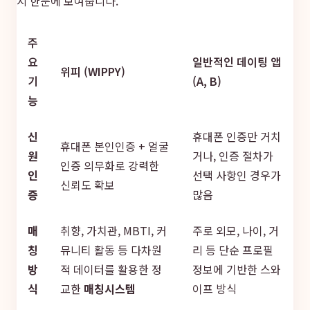
지 한눈에 보여줍니다.
주
요
일반적인 데이팅 앱
위피 (WIPPY)
기
(A, B)
능
신
휴대폰 인증만 거치
휴대폰 본인인증 + 얼굴
원
거나, 인증 절차가
인증 의무화로 강력한
인
선택 사항인 경우가
신뢰도 확보
증
많음
매
취향, 가치관, MBTI, 커
주로 외모, 나이, 거
칭
뮤니티 활동 등 다차원
리 등 단순 프로필
방
적 데이터를 활용한 정
정보에 기반한 스와
식
교한
매칭시스템
이프 방식