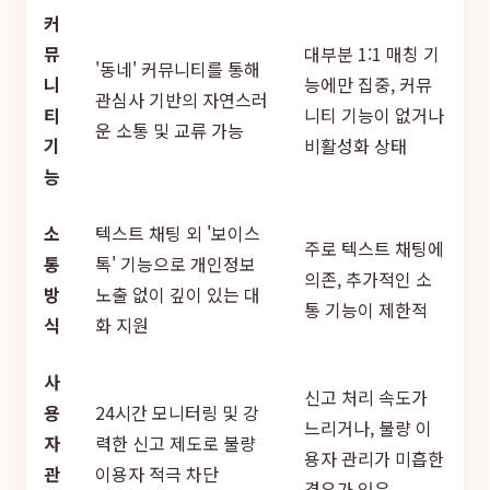
커
뮤
대부분 1:1 매칭 기
'동네' 커뮤니티를 통해
니
능에만 집중, 커뮤
관심사 기반의 자연스러
티
니티 기능이 없거나
운 소통 및 교류 가능
기
비활성화 상태
능
소
텍스트 채팅 외 '보이스
주로 텍스트 채팅에
통
톡' 기능으로 개인정보
의존, 추가적인 소
방
노출 없이 깊이 있는 대
통 기능이 제한적
식
화 지원
사
신고 처리 속도가
용
24시간 모니터링 및 강
느리거나, 불량 이
자
력한 신고 제도로 불량
용자 관리가 미흡한
관
이용자 적극 차단
경우가 있음