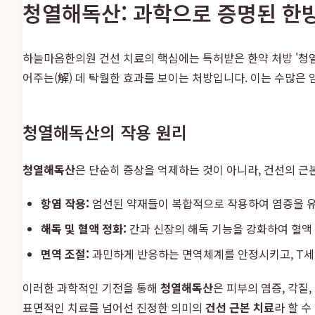
청열해독산: 과학으로 증명된 한
하늘마음한의원 건선 치료의 핵심에는 특허받은 한약 처방 '청열
어주는(解) 데 탁월한 효과를 보이는 처방입니다. 이는 수많은
청열해독산의 작용 원리
청열해독산
은 단순히 증상을 억제하는 것이 아니라, 건선의 근
항염 작용:
엄선된 약재들이 복합적으로 작용하여 염증을 유
해독 및 혈액 정화:
간과 신장의 해독 기능을 강화하여 혈액
면역 조절:
과민하게 반응하는 면역체계를 안정시키고, T세
이러한 과학적인 기전을 통해
청열해독산
은 피부의 염증, 각질
표면적인 치료를 넘어선 진정한 의미의
건선 근본 치료
라 할 수