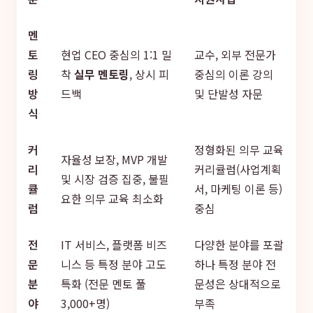
멘
토
현업 CEO 중심의 1:1 밀
교수, 외부 전문가
링
착
실무 멘토링
, 상시 피
중심의 이론 강의
방
드백
및 단발성 자문
식
커
정형화된 의무 교육
자율성 보장, MVP 개발
리
커리큘럼(사업계획
및 시장 검증 집중, 불필
큘
서, 마케팅 이론 등)
요한 의무 교육 최소화
럼
중심
전
IT 서비스, 플랫폼 비즈
다양한 분야를 포괄
문
니스 등 특정 분야 고도
하나 특정 분야 전
분
특화 (전문 멘토 풀
문성은 상대적으로
야
3,000+명)
부족