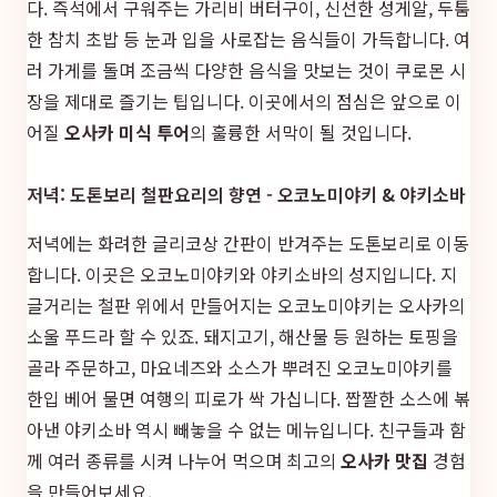
다. 즉석에서 구워주는 가리비 버터구이, 신선한 성게알, 두툼
한 참치 초밥 등 눈과 입을 사로잡는 음식들이 가득합니다. 여
러 가게를 돌며 조금씩 다양한 음식을 맛보는 것이 쿠로몬 시
장을 제대로 즐기는 팁입니다. 이곳에서의 점심은 앞으로 이
어질
오사카 미식 투어
의 훌륭한 서막이 될 것입니다.
저녁: 도톤보리 철판요리의 향연 - 오코노미야키 & 야키소바
저녁에는 화려한 글리코상 간판이 반겨주는 도톤보리로 이동
합니다. 이곳은 오코노미야키와 야키소바의 성지입니다. 지
글거리는 철판 위에서 만들어지는 오코노미야키는 오사카의
소울 푸드라 할 수 있죠. 돼지고기, 해산물 등 원하는 토핑을
골라 주문하고, 마요네즈와 소스가 뿌려진 오코노미야키를
한입 베어 물면 여행의 피로가 싹 가십니다. 짭짤한 소스에 볶
아낸 야키소바 역시 빼놓을 수 없는 메뉴입니다. 친구들과 함
께 여러 종류를 시켜 나누어 먹으며 최고의
오사카 맛집
경험
을 만들어보세요.