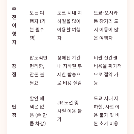
추
모든 여
도쿄 시내 지
도쿄-오사카
천
행자 (기
하철을 많이
등 장거리 도
여
본 필수
이용할 여행
시 이동이 많
행
템)
자
은 여행자
자
압도적인
정해진 기간
비싼 신칸센
장
편리함,
내 지하철 무
비용을 획기적
점
잔돈 불
제한 탑승으
으로 절약 가
필요
로 비용 절감
능
할인 혜
도쿄 시내 지
JR 노선 및
단
택은 없
하철, 사철 이
사철 이용 불
점
음 (쓴 만
용 불가 및 비
가
큼 차감)
싼 초기 비용