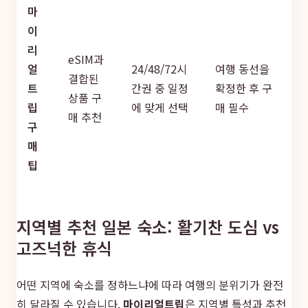
마
이
리
eSIM과
얼
24/48/72시
여행 동선을
결합된
트
간권 중 일정
확정한 후 구
상품 구
립
에 맞게 선택
매 필수
매 추천
구
매
팁
지역별 추천 일본 숙소: 활기찬 도심 vs
고즈넉한 휴식
어떤 지역에 숙소를 정하느냐에 따라 여행의 분위기가 완전
히 달라질 수 있습니다.
마이리얼트립
은 지역별 특성과 추천