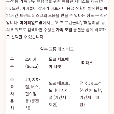
공간 등 가족 단위 여행객을 위한 특화된 서비스를 제공합니
다. 또한, 아이들이 갑자기 아프거나 응급 상황이 발생했을 때
24시간 프런트 데스크의 도움을 받을 수 있다는 점도 큰 장점
입니다.
마이리얼트립
에서는 '키즈 프렌들리', '패밀리룸' 등
의 키워드로 검색하면 수많은
가족 호텔
옵션을 쉽게 비교하
고 선택할 수 있습니다.
일본 교통 패스 비교
구
스이카
도쿄 서브웨
JR 패스
분
(Suica)
이 티켓
주
JR, 지하
도쿄 메트로,
전국 JR 노선
요
철, 버스,
도에이 지하
(신칸센 포함,
사
편의점
철 (기간제 무
기간제 무제
용
등 (충전
제한)
한)
처
식)