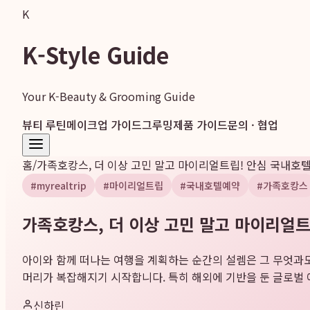
K
K-Style Guide
Your K-Beauty & Grooming Guide
뷰티 루틴
메이크업 가이드
그루밍
제품 가이드
문의 · 협업
홈
/
가족호캉스, 더 이상 고민 말고 마이리얼트립! 안심 국내호텔예
#
myrealtrip
#
마이리얼트립
#
국내호텔예약
#
가족호캉스
가족호캉스, 더 이상 고민 말고 마이리얼트립
아이와 함께 떠나는 여행을 계획하는 순간의 설렘은 그 무엇과도 
머리가 복잡해지기 시작합니다. 특히 해외에 기반을 둔 글로벌 예
신하린