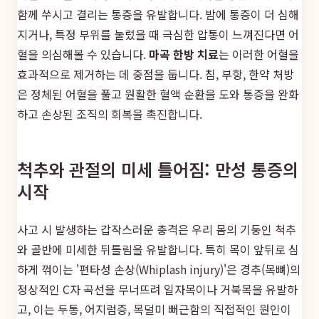
함께 쑤시고 결리는 통증을 유발합니다. 밤에 통증이 더 심해
지거나, 특정 부위를 눌렀을 때 극심한 압통이 느껴진다면 어
혈을 의심해볼 수 있습니다.
마곡 한방 치료
는 이러한 어혈을
효과적으로 제거하는 데 중점을 둡니다. 침, 부항, 한약 처방
은 정체된 어혈을 풀고 원활한 혈액 순환을 도와 통증을 완화
하고 손상된 조직의 회복을 촉진합니다.
척추와 관절의 미세 틀어짐: 만성 통증의
시작
사고 시 발생하는 갑작스러운 충격은 우리 몸의 기둥인 척추
와 골반에 미세한 뒤틀림을 유발합니다. 특히 목이 앞뒤로 심
하게 꺾이는 '편타성 손상(Whiplash injury)'은 경추(목뼈)의
정상적인 C자 곡선을 무너뜨려 일자목이나 거북목을 유발하
고, 이는 두통, 어지럼증, 목덜미 뻐근함의 직접적인 원인이