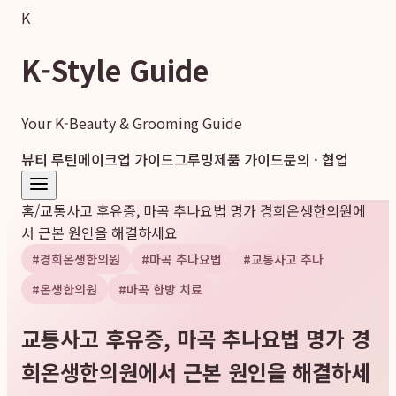
K
K-Style Guide
Your K-Beauty & Grooming Guide
뷰티 루틴
메이크업 가이드
그루밍
제품 가이드
문의 · 협업
홈
/
교통사고 후유증, 마곡 추나요법 명가 경희온생한의원에
서 근본 원인을 해결하세요
#
경희온생한의원
#
마곡 추나요법
#
교통사고 추나
#
온생한의원
#
마곡 한방 치료
교통사고 후유증, 마곡 추나요법 명가 경
희온생한의원에서 근본 원인을 해결하세