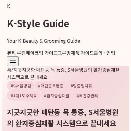
K
K-Style Guide
Your K-Beauty & Grooming Guide
뷰티 루틴
메이크업 가이드
그루밍
제품 가이드
문의 · 협업
홈
/
지긋지긋한 매탄동 목 통증, S서울병원의 환자중심재활
시스템으로 끝내세요
#
S서울병원
#
매탄동목통증
#
맞춤형치료
#
1대1도수치료
#
환자중심재활
#
목건강관리
지긋지긋한 매탄동 목 통증, S서울병원
의 환자중심재활 시스템으로 끝내세요