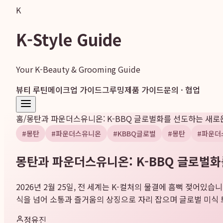
K
K-Style Guide
Your K-Beauty & Grooming Guide
뷰티 루틴
메이크업 가이드
그루밍
제품 가이드
문의 · 협업
홈
/
몽탄과 파운더스유니온: K-BBQ 글로벌화를 선도하는 새로
#
몽탄
#
파운더스유니온
#
KBBQ글로벌
#
몽탄
#
파운더
몽탄과 파운더스유니온: K-BBQ 글로벌
2026년 2월 25일, 전 세계는 K-컬처의 물결에 흠뻑 젖어있습
식을 넘어 소통과 즐거움의 상징으로 자리 잡으며 글로벌 미식 트
정유진