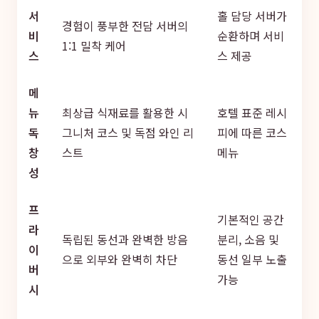
서
홀 담당 서버가
경험이 풍부한 전담 서버의
비
순환하며 서비
1:1 밀착 케어
스
스 제공
메
뉴
최상급 식재료를 활용한 시
호텔 표준 레시
독
그니처 코스 및 독점 와인 리
피에 따른 코스
창
스트
메뉴
성
프
기본적인 공간
라
독립된 동선과 완벽한 방음
분리, 소음 및
이
으로 외부와 완벽히 차단
동선 일부 노출
버
가능
시