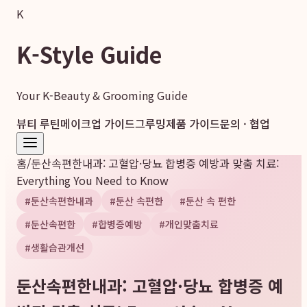
K
K-Style Guide
Your K-Beauty & Grooming Guide
뷰티 루틴
메이크업 가이드
그루밍
제품 가이드
문의 · 협업
홈
/
둔산속편한내과: 고혈압·당뇨 합병증 예방과 맞춤 치료:
Everything You Need to Know
#
둔산속편한내과
#
둔산 속편한
#
둔산 속 편한
#
둔산속편한
#
합병증예방
#
개인맞춤치료
#
생활습관개선
둔산속편한내과: 고혈압·당뇨 합병증 예