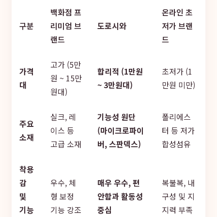
백화점 프
온라인 초
구분
리미엄 브
도로시와
저가 브랜
랜드
드
고가 (5만
가격
합리적 (1만원
초저가 (1
원 ~ 15만
대
~ 3만원대)
만원 미만)
원대)
실크, 레
기능성 원단
폴리에스
주요
이스 등
(마이크로파이
터 등 저가
소재
고급 소재
버, 스판덱스)
합성섬유
착용
감
우수, 체
매우 우수, 편
복불복, 내
및
형 보정
안함과 활동성
구성 및 지
기능
기능 강조
중심
지력 부족