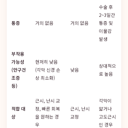
수술 후
2~3일간
통증
거의 없음
거의 없음
통증 및
이물감
발생
부작용
가능성
현저히 낮음
상대적으
(안구건
(각막 신경 손
낮음
로 높음
조증
상 최소화)
등)
근시, 난시 교
각막이
적합 대
정, 빠른 회복
근시, 난시
얇거나
상
을 원하는 경
교정
고도근시
우
인 경우