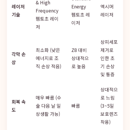
& High
레이저
Energy
엑시머
Frequency
기술
펨토초 레
레이저
펨토초 레이
이저
저
상피세포
최소화 (낮은
Z8 대비
제거로
각막 손
에너지로 조
상대적으
인한 초
상
직 손상 적음)
로 높음
기 손상
및 통증
상대적으
매우 빠름 (수
로 느림
회복 속
술 다음 날 일
빠름
(3~5일
도
상생활 가능)
보호렌즈
착용)