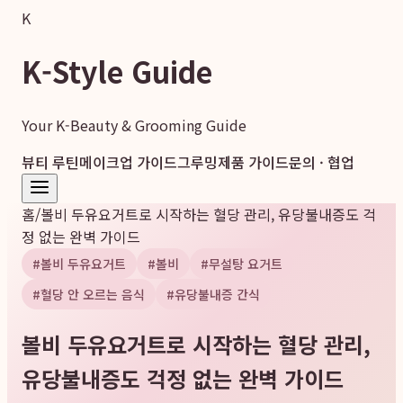
K
K-Style Guide
Your K-Beauty & Grooming Guide
뷰티 루틴
메이크업 가이드
그루밍
제품 가이드
문의 · 협업
홈
/
볼비 두유요거트로 시작하는 혈당 관리, 유당불내증도 걱
정 없는 완벽 가이드
#
볼비 두유요거트
#
볼비
#
무설탕 요거트
#
혈당 안 오르는 음식
#
유당불내증 간식
볼비 두유요거트로 시작하는 혈당 관리,
유당불내증도 걱정 없는 완벽 가이드