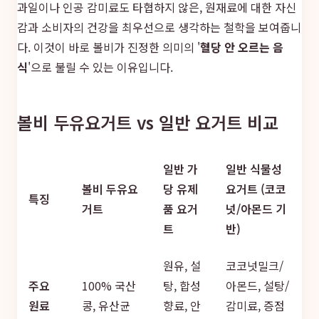
과일이나 인공 감미료도 타협하지 않은, 원재료에 대한 자신
감과 소비자의 건강을 최우선으로 생각하는 철학을 보여줍니
다. 이것이 바로 볼비가 진정한 의미의 '
혈당 안 오르는 음
식
'으로 불릴 수 있는 이유입니다.
볼비 두유요거트 vs 일반 요거트 비교
일반 가
일반 식물성
볼비 두유요
당 유제
요거트 (코코
특징
거트
품 요거
넛/아몬드 기
트
반)
원유, 설
코코넛밀크/
주요
100% 국산
탕, 합성
아몬드, 설탕/
원료
콩, 유산균
향료, 안
감미료, 증점